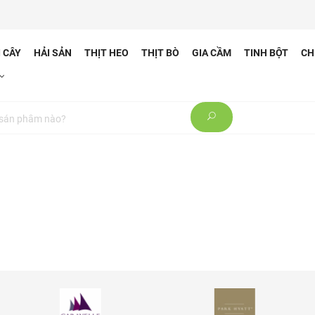
TRÁI CÂY
HẢI SẢN
THỊT HEO
THỊT BÒ
GIA CẦM
T
 TIN