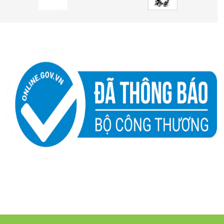
ỚNG DẪN
 mua hàng
hản hồi
iên hệ
ển dụng