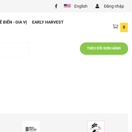
English
INH BỘT
CHÊ BIẾN - GIA VỊ
EARLY HARVEST
TH